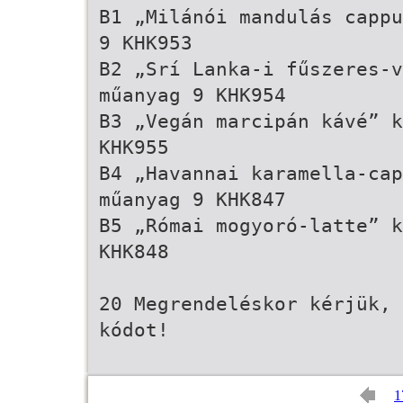
B1 „Milánói mandulás cappu
9 KHK953
B2 „Srí Lanka-i fűszeres-v
műanyag 9 KHK954
B3 „Vegán marcipán kávé” k
KHK955
B4 „Havannai karamella-cap
műanyag 9 KHK847
B5 „Római mogyoró-latte” k
KHK848
20 Megrendeléskor kérjük, 
kódot!
1